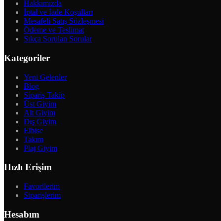
Hakkımızda
İptal ve İade Koşulları
Mesafeli Satış Sözleşmesi
Ödeme ve Teslimat
Sıkça Sorulan Sorular
Kategoriler
Yeni Gelenler
Blog
Sipariş Takip
Üst Giyim
Alt Giyim
Dış Giyim
Elbise
Takım
Plaj Giyim
Hızlı Erişim
Favorilerim
Siparişlerim
Hesabım