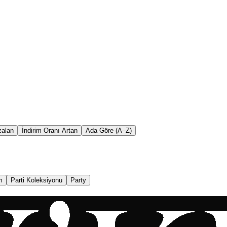
zalan
İndirim Oranı Artan
Ada Göre (A–Z)
m
Parti Koleksiyonu
Party