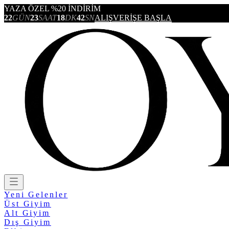
YAZA ÖZEL %20 İNDİRİM
22
GÜN
23
SAAT
18
DK
42
SN
ALIŞVERİŞE BAŞLA
Yeni Gelenler
Üst Giyim
Alt Giyim
Dış Giyim