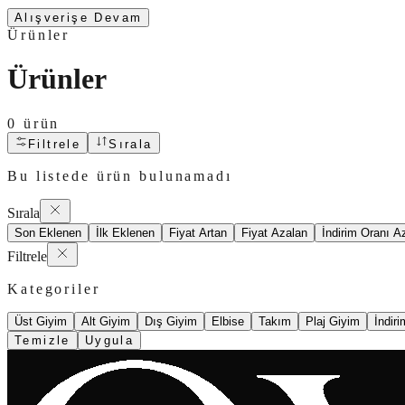
Alışverişe Devam
Ürünler
Ürünler
0
ürün
Filtrele
Sırala
Bu listede ürün bulunamadı
Sırala
Son Eklenen
İlk Eklenen
Fiyat Artan
Fiyat Azalan
İndirim Oranı A
Filtrele
Kategoriler
Üst Giyim
Alt Giyim
Dış Giyim
Elbise
Takım
Plaj Giyim
İndiri
Temizle
Uygula