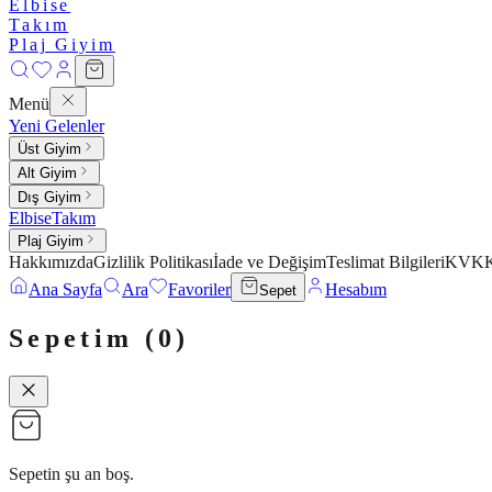
Elbise
Takım
Plaj Giyim
Menü
Yeni Gelenler
Üst Giyim
Alt Giyim
Dış Giyim
Elbise
Takım
Plaj Giyim
Hakkımızda
Gizlilik Politikası
İade ve Değişim
Teslimat Bilgileri
KVKK 
Ana Sayfa
Ara
Favoriler
Hesabım
Sepet
Sepetim (
0
)
Sepetin şu an boş.