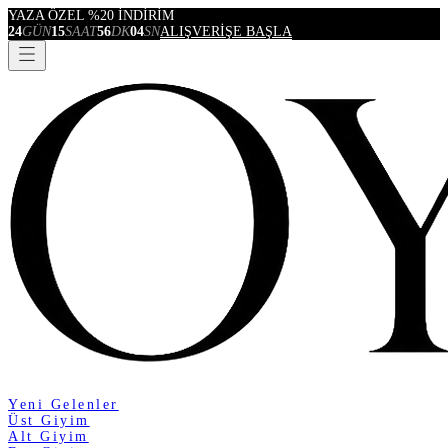
YAZA ÖZEL %20 İNDİRİM
24
GÜN
15
SAAT
56
DK
04
SN
ALIŞVERİŞE BAŞLA
Yeni Gelenler
Üst Giyim
Alt Giyim