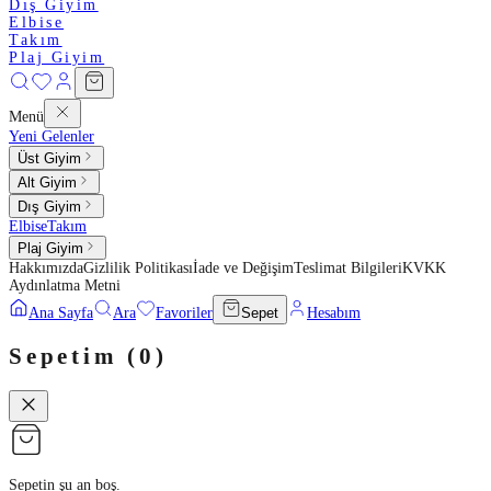
Dış Giyim
Elbise
Takım
Plaj Giyim
Menü
Yeni Gelenler
Üst Giyim
Alt Giyim
Dış Giyim
Elbise
Takım
Plaj Giyim
Hakkımızda
Gizlilik Politikası
İade ve Değişim
Teslimat Bilgileri
KVKK
Aydınlatma Metni
Ana Sayfa
Ara
Favoriler
Sepet
Hesabım
Sepetim (
0
)
Sepetin şu an boş.