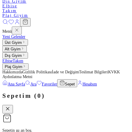
Dış Giyim
Elbise
Takım
Plaj Giyim
Menü
Yeni Gelenler
Üst Giyim
Alt Giyim
Dış Giyim
Elbise
Takım
Plaj Giyim
Hakkımızda
Gizlilik Politikası
İade ve Değişim
Teslimat Bilgileri
KVKK
Aydınlatma Metni
Ana Sayfa
Ara
Favoriler
Sepet
Hesabım
Sepetim (
0
)
Sepetin şu an boş.