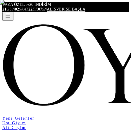
YAZA ÖZEL %20 İNDİRİM
21
GÜN
02
SAAT
22
DK
07
SN
ALIŞVERİŞE BAŞLA
Yeni Gelenler
Üst Giyim
Alt Giyim