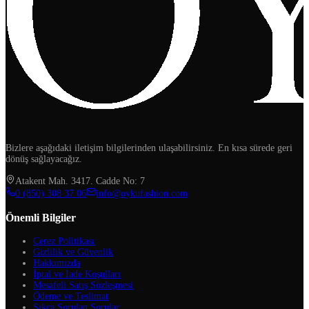
Bizlere aşağıdaki iletişim bilgilerinden ulaşabilirsiniz. En kısa sürede geri
dönüş sağlayacağız.
Atakent Mah. 3417. Cadde No: 7
‪0 (850) 308 37 06‬
info@oykufashion.com
Önemli Bilgiler
Çerez Politikası
Gizlilik ve Güvenlik
Hakkımızda
İptal ve İade Koşulları
Mesafeli Satış Sözleşmesi
Ödeme ve Teslimat
Sıkça Sorulan Sorular