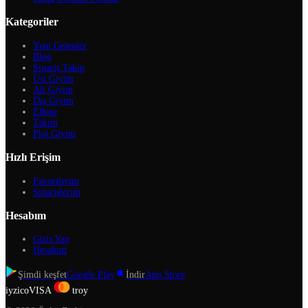
Kategoriler
Yeni Gelenler
Blog
Sipariş Takip
Üst Giyim
Alt Giyim
Dış Giyim
Elbise
Takım
Plaj Giyim
Hızlı Erişim
Favorilerim
Siparişlerim
Hesabım
Giriş Yap
Hesabım
Şimdi keşfet
Google Play
İndir
App Store
iyzico
VISA
troy