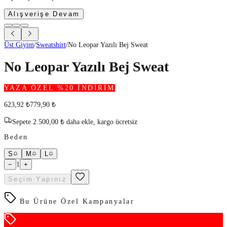
Alışverişe Devam
Üst Giyim
/
Sweatshirt
/
No Leopar Yazılı Bej Sweat
No Leopar Yazılı Bej Sweat
YAZA ÖZEL %20 İNDİRİM
623,92
₺
779,90
₺
Sepete
2.500,00
₺
daha ekle,
kargo ücretsiz
Beden
S
M
L
−
1
+
Seçim Yapınız
Bu Ürüne Özel Kampanyalar