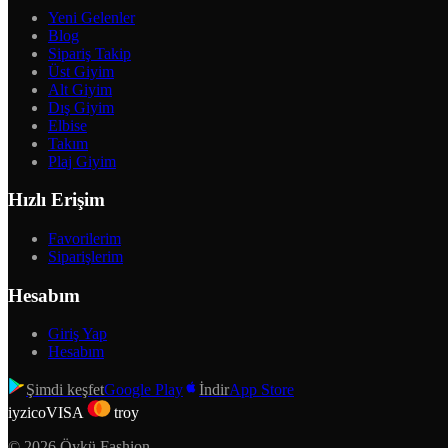
Yeni Gelenler
Blog
Sipariş Takip
Üst Giyim
Alt Giyim
Dış Giyim
Elbise
Takım
Plaj Giyim
Hızlı Erişim
Favorilerim
Siparişlerim
Hesabım
Giriş Yap
Hesabım
Şimdi keşfet
Google Play
İndir
App Store
iyzico
VISA
troy
©
2026
Öykü Fashion