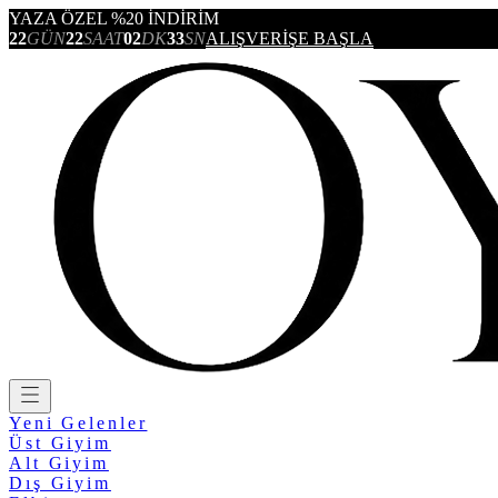
YAZA ÖZEL %20 İNDİRİM
22
GÜN
22
SAAT
02
DK
33
SN
ALIŞVERİŞE BAŞLA
Yeni Gelenler
Üst Giyim
Alt Giyim
Dış Giyim