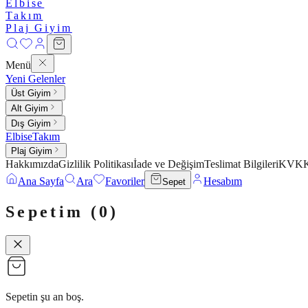
Elbise
Takım
Plaj Giyim
Menü
Yeni Gelenler
Üst Giyim
Alt Giyim
Dış Giyim
Elbise
Takım
Plaj Giyim
Hakkımızda
Gizlilik Politikası
İade ve Değişim
Teslimat Bilgileri
KVKK 
Ana Sayfa
Ara
Favoriler
Hesabım
Sepet
Sepetim (
0
)
Sepetin şu an boş.