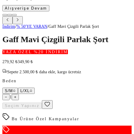
Alışverişe Devam
İndirim
/
% 50'YE VARAN
/
Gaff Mavi Çizgili Parlak Şort
Gaff Mavi Çizgili Parlak Şort
YAZA ÖZEL %20 İNDİRİM
279,92
₺
349,90
₺
Sepete
2.500,00
₺
daha ekle,
kargo ücretsiz
Beden
S/M
L/XL
−
1
+
Seçim Yapınız
Bu Ürüne Özel Kampanyalar