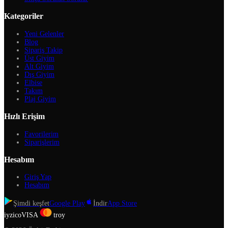
Kategoriler
Yeni Gelenler
Blog
Sipariş Takip
Üst Giyim
Alt Giyim
Dış Giyim
Elbise
Takım
Plaj Giyim
Hızlı Erişim
Favorilerim
Siparişlerim
Hesabım
Giriş Yap
Hesabım
Şimdi keşfet
Google Play
İndir
App Store
iyzico
VISA
troy