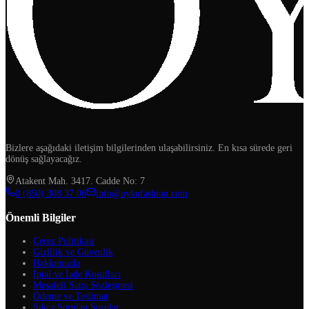
Bizlere aşağıdaki iletişim bilgilerinden ulaşabilirsiniz. En kısa sürede geri
dönüş sağlayacağız.
Atakent Mah. 3417. Cadde No: 7
‪0 (850) 308 37 06‬
info@oykufashion.com
Önemli Bilgiler
Çerez Politikası
Gizlilik ve Güvenlik
Hakkımızda
İptal ve İade Koşulları
Mesafeli Satış Sözleşmesi
Ödeme ve Teslimat
Sıkça Sorulan Sorular