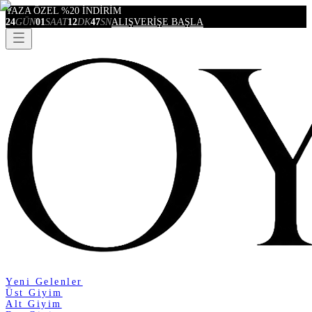
YAZA ÖZEL %20 İNDİRİM
24
GÜN
01
SAAT
12
DK
47
SN
ALIŞVERİŞE BAŞLA
Yeni Gelenler
Üst Giyim
Alt Giyim