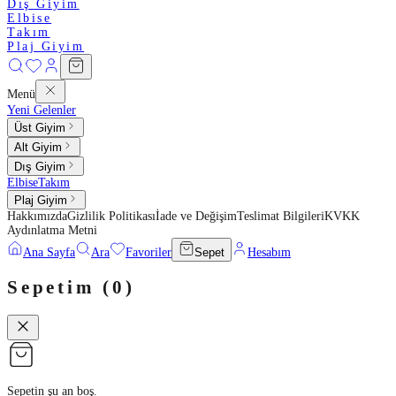
Dış Giyim
Elbise
Takım
Plaj Giyim
Menü
Yeni Gelenler
Üst Giyim
Alt Giyim
Dış Giyim
Elbise
Takım
Plaj Giyim
Hakkımızda
Gizlilik Politikası
İade ve Değişim
Teslimat Bilgileri
KVKK
Aydınlatma Metni
Ana Sayfa
Ara
Favoriler
Sepet
Hesabım
Sepetim (
0
)
Sepetin şu an boş.