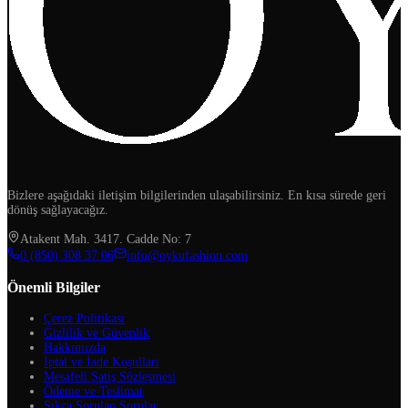
Bizlere aşağıdaki iletişim bilgilerinden ulaşabilirsiniz. En kısa sürede geri
dönüş sağlayacağız.
Atakent Mah. 3417. Cadde No: 7
‪0 (850) 308 37 06‬
info@oykufashion.com
Önemli Bilgiler
Çerez Politikası
Gizlilik ve Güvenlik
Hakkımızda
İptal ve İade Koşulları
Mesafeli Satış Sözleşmesi
Ödeme ve Teslimat
Sıkça Sorulan Sorular