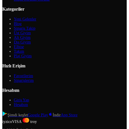
Kategoriler
Yeni Gelenler
Blog
Sipariş Takip
Üst Giyim
Alt Giyim
Dış Giyim
Elbise
Takım
Plaj Giyim
Hızlı Erişim
Favorilerim
Siparişlerim
Hesabım
Giriş Yap
Hesabım
Şimdi keşfet
Google Play
İndir
App Store
iyzico
VISA
troy