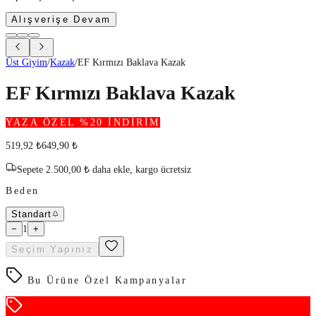
Alışverişe Devam
Üst Giyim
/
Kazak
/
EF Kırmızı Baklava Kazak
EF Kırmızı Baklava Kazak
YAZA ÖZEL %20 İNDİRİM
519,92
₺
649,90
₺
Sepete
2.500,00
₺
daha ekle,
kargo ücretsiz
Beden
Standart
−
1
+
Seçim Yapınız
Bu Ürüne Özel Kampanyalar