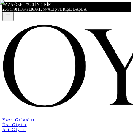
YAZA ÖZEL %20 İNDİRİM
25
GÜN
01
SAAT
10
DK
17
SN
ALIŞVERİŞE BAŞLA
Yeni Gelenler
Üst Giyim
Alt Giyim