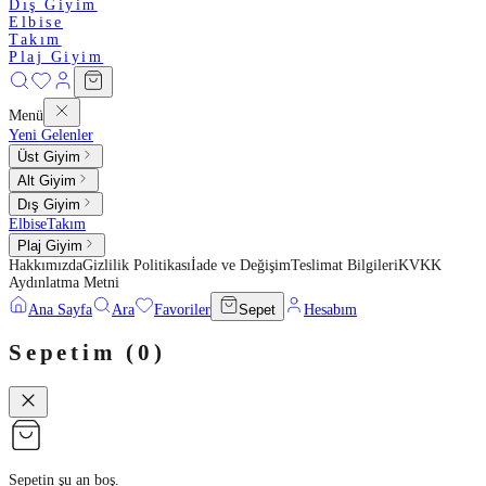
Dış Giyim
Elbise
Takım
Plaj Giyim
Menü
Yeni Gelenler
Üst Giyim
Alt Giyim
Dış Giyim
Elbise
Takım
Plaj Giyim
Hakkımızda
Gizlilik Politikası
İade ve Değişim
Teslimat Bilgileri
KVKK
Aydınlatma Metni
Ana Sayfa
Ara
Favoriler
Sepet
Hesabım
Sepetim (
0
)
Sepetin şu an boş.