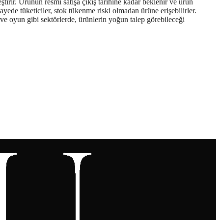
tirir. Ürünün resmi satışa çıkış tarihine kadar beklenir ve ürün
ede tüketiciler, stok tükenme riski olmadan ürüne erişebilirler.
 ve oyun gibi sektörlerde, ürünlerin yoğun talep görebileceği