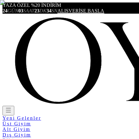
YAZA ÖZEL %20 İNDİRİM
24
GÜN
03
SAAT
23
DK
34
SN
ALIŞVERİŞE BAŞLA
Yeni Gelenler
Üst Giyim
Alt Giyim
Dış Giyim