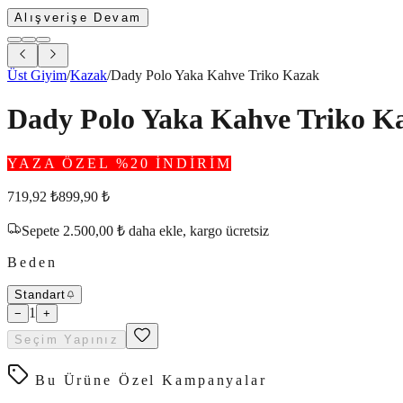
Alışverişe Devam
Üst Giyim
/
Kazak
/
Dady Polo Yaka Kahve Triko Kazak
Dady Polo Yaka Kahve Triko K
YAZA ÖZEL %20 İNDİRİM
719,92
₺
899,90
₺
Sepete
2.500,00
₺
daha ekle,
kargo ücretsiz
Beden
Standart
1
−
+
Seçim Yapınız
Bu Ürüne Özel Kampanyalar