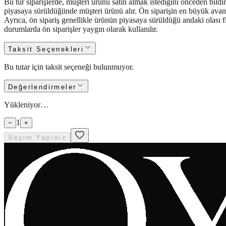
Bu tür siparişlerde, müşteri ürünü satın almak istediğini önceden bildi
piyasaya sürüldüğünde müşteri ürünü alır. Ön siparişin en büyük avanta
Ayrıca, ön sipariş genellikle ürünün piyasaya sürüldüğü andaki olası fi
durumlarda ön siparişler yaygın olarak kullanılır.
Taksit Seçenekleri
Bu tutar için taksit seçeneği bulunmuyor.
Değerlendirmeler
Yükleniyor…
1
−
+
Seçim Yapınız