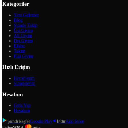
Kategoriler
Yeni Gelenler
Blog
Sipariş Takip
Üst Giyim
Alt Giyim
Dış Giyim
Elbise
Takım
Plaj Giyim
Hızlı Erişim
Favorilerim
Siparişlerim
Hesabım
Giriş Yap
Hesabım
Şimdi keşfet
Google Play
İndir
App Store
iyzico
VISA
troy