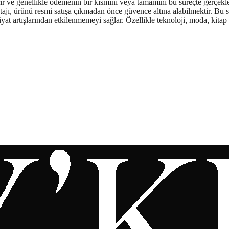
rir ve genellikle ödemenin bir kısmını veya tamamını bu süreçte gerçekleş
jı, ürünü resmi satışa çıkmadan önce güvence altına alabilmektir. Bu say
yat artışlarından etkilenmemeyi sağlar. Özellikle teknoloji, moda, kitap