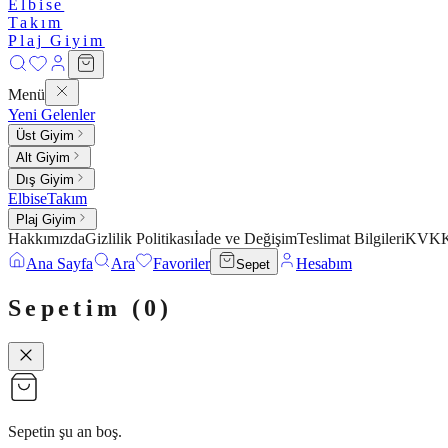
Elbise
Takım
Plaj Giyim
Menü
Yeni Gelenler
Üst Giyim
Alt Giyim
Dış Giyim
Elbise
Takım
Plaj Giyim
Hakkımızda
Gizlilik Politikası
İade ve Değişim
Teslimat Bilgileri
KVKK 
Ana Sayfa
Ara
Favoriler
Hesabım
Sepet
Sepetim (
0
)
Sepetin şu an boş.