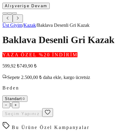
Alışverişe Devam
Üst Giyim
/
Kazak
/
Baklava Desenli Gri Kazak
Baklava Desenli Gri Kazak
YAZA ÖZEL %20 İNDİRİM
599,92
₺
749,90
₺
Sepete
2.500,00
₺
daha ekle,
kargo ücretsiz
Beden
Standart
1
−
+
Seçim Yapınız
Bu Ürüne Özel Kampanyalar