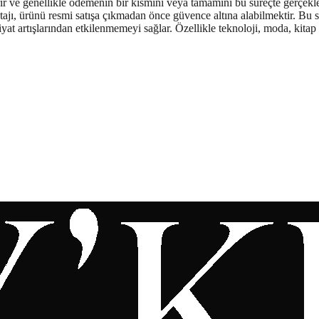
rir ve genellikle ödemenin bir kısmını veya tamamını bu süreçte gerçekleş
jı, ürünü resmi satışa çıkmadan önce güvence altına alabilmektir. Bu say
yat artışlarından etkilenmemeyi sağlar. Özellikle teknoloji, moda, kitap