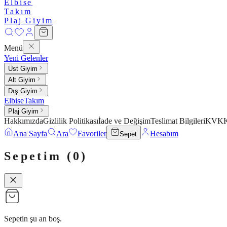
Elbise
Takım
Plaj Giyim
Menü
Yeni Gelenler
Üst Giyim
Alt Giyim
Dış Giyim
Elbise
Takım
Plaj Giyim
Hakkımızda
Gizlilik Politikası
İade ve Değişim
Teslimat Bilgileri
KVKK 
Ana Sayfa
Ara
Favoriler
Hesabım
Sepet
Sepetim (
0
)
Sepetin şu an boş.