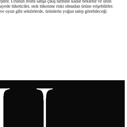
tirir. Ürünün resmi satışa çıkış tarihine kadar beklenir ve ürün
ede tüketiciler, stok tükenme riski olmadan ürüne erişebilirler.
 ve oyun gibi sektörlerde, ürünlerin yoğun talep görebileceği