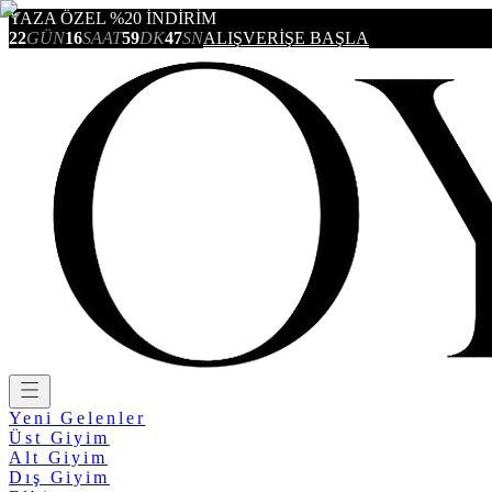
YAZA ÖZEL %20 İNDİRİM
22
GÜN
16
SAAT
59
DK
47
SN
ALIŞVERİŞE BAŞLA
Yeni Gelenler
Üst Giyim
Alt Giyim
Dış Giyim