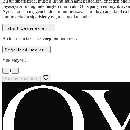
Bu tür siparişlerde, müşteri ürünü satın almak istediğini önceden bildi
piyasaya sürüldüğünde müşteri ürünü alır. Ön siparişin en büyük avanta
Ayrıca, ön sipariş genellikle ürünün piyasaya sürüldüğü andaki olası fi
durumlarda ön siparişler yaygın olarak kullanılır.
Taksit Seçenekleri
Bu tutar için taksit seçeneği bulunmuyor.
Değerlendirmeler
Yükleniyor…
1
−
+
Seçim Yapınız