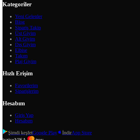
Kategoriler
Yeni Gelenler
Blog
Sipariş Takip
Üst Giyim
Alt Giyim
Dış Giyim
Elbise
Takım
Plaj Giyim
Hızlı Erişim
Favorilerim
Siparişlerim
Hesabım
Giriş Yap
Hesabım
Şimdi keşfet
Google Play
İndir
App Store
iyzico
VISA
troy